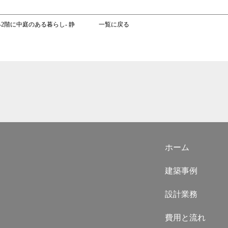
E -2階に中庭のある暮らし- 静
一覧に戻る
ホーム
建築事例
設計業務
費用と流れ