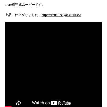
more様完成ムービーです。
上品に仕上がりました。
https://youtu.be/yoh4I6IkJcw