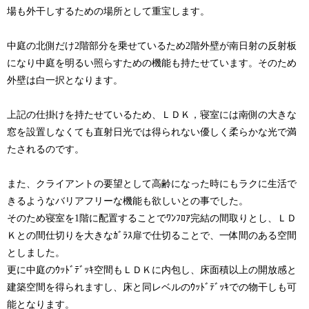
場も外干しするための場所として重宝します。
中庭の北側だけ2階部分を乗せているため2階外壁が南日射の反射板
になり中庭を明るい照らすための機能も持たせています。そのため
外壁は白一択となります。
上記の仕掛けを持たせているため、ＬＤＫ，寝室には南側の大きな
窓を設置しなくても直射日光では得られない優しく柔らかな光で満
たされるのです。
また、クライアントの要望として高齢になった時にもラクに生活で
きるようなバリアフリーな機能も欲しいとの事でした。
そのため寝室を1階に配置することでﾜﾝﾌﾛｱ完結の間取りとし、ＬＤ
Ｋとの間仕切りを大きなｶﾞﾗｽ扉で仕切ることで、一体間のある空間
としました。
更に中庭のｳｯﾄﾞﾃﾞｯｷ空間もＬＤＫに内包し、床面積以上の開放感と
建築空間を得られますし、床と同レベルのｳｯﾄﾞﾃﾞｯｷでの物干しも可
能となります。